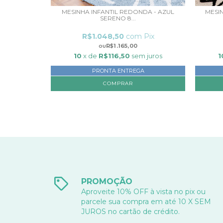
DONDA -
MESINHA INFANTIL REDONDA - AZUL
MESIN
SERENO 8...
ix
R$1.048,50
com
Pix
R$1.165,00
 juros
10
x de
R$116,50
sem juros
1
PRONTA ENTREGA
COMPRAR
PROMOÇÃO
Aproveite 10% OFF à vista no pix ou
parcele sua compra em até 10 X SEM
JUROS no cartão de crédito.