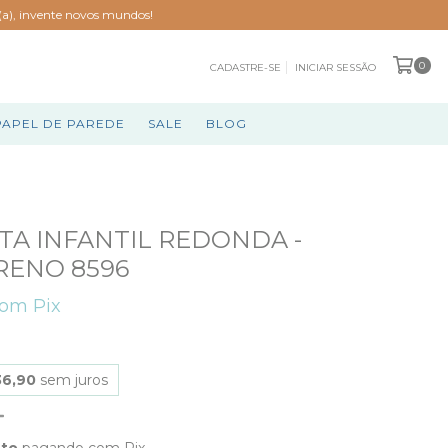
o(a), invente novos mundos!
0
CADASTRE-SE
INICIAR SESSÃO
PAPEL DE PAREDE
SALE
BLOG
A INFANTIL REDONDA -
RENO 8596
com
Pix
36,90
sem juros
nto
pagando com Pix