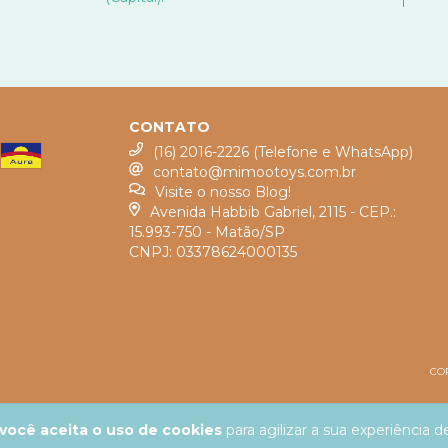
CONTATO
(16) 2016-2226 (Telefone e WhatsApp)
contato@mimootoys.com.br
Visite o nosso Blog!
Avenida Habbib Gabriel, 2115 - CEP.:
15.993-750 - Matão/SP
CNPJ: 03378624000135
COP
você aceita o uso de cookies
para agilizar a sua experiência 