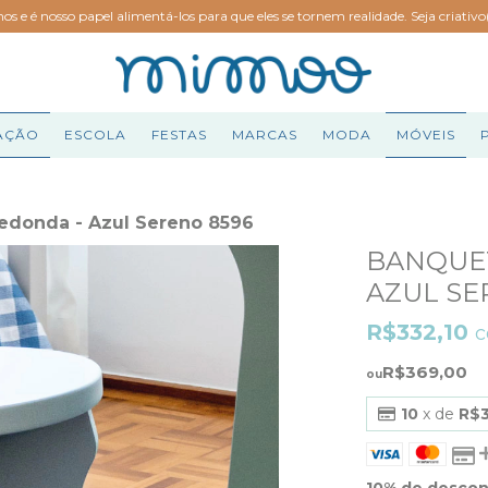
hos e é nosso papel alimentá-los para que eles se tornem realidade. Seja criativ
AÇÃO
ESCOLA
FESTAS
MARCAS
MODA
MÓVEIS
Redonda - Azul Sereno 8596
BANQUET
AZUL SE
R$332,10
R$369,00
10
x de
R$
10% de desco