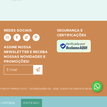
REDES SOCIAIS
SEGURANÇA E
CERTIFICAÇÕES
Verificada por
ASSINE NOSSA
NEWSLETTER E RECEBA
NOSSAS NOVIDADES E
PROMOÇÕES!
YRIGHT MIMOO TOYS - 03.378.624/0001-35 - 2026. TODOS OS DIREITOS RESERVADOS.
de compra.
ENTENDI