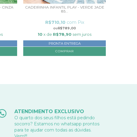
 CINZA
CADEIRINHA INFANTIL PLAY - VERDE JADE
CADEIRINH
85...
R$710,10
com
Pix
R
R$789,00
os
10
x de
R$78,90
sem juros
10
x 
PRONTA ENTREGA
COMPRAR
ATENDIMENTO EXCLUSIVO
O quarto dos seus filhos está pedindo
socorro? Estamos no whatsapp prontos
para te ajudar com todas as dúvidas.
Vem!!!