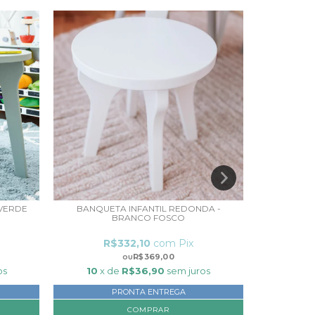
 VERDE
BANQUETA INFANTIL REDONDA -
BANQUETA 
BRANCO FOSCO
R$332,10
com
Pix
R
R$369,00
os
10
x de
R$36,90
sem juros
10
x 
PRONTA ENTREGA
COMPRAR