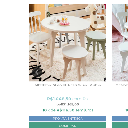
 VERDE JADE
MESINHA INFANTIL REDONDA - AREIA
MESIN
ix
R$1.048,50
com
Pix
R$1.165,00
 juros
10
x de
R$116,50
sem juros
1
PRONTA ENTREGA
COMPRAR