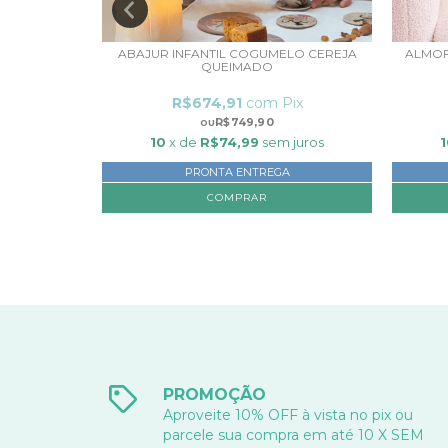
0 X 120CM -
ABAJUR INFANTIL COGUMELO CEREJA
ALMOF
QUEIMADO
Pix
R$674,91
com
Pix
R$749,90
 juros
10
x de
R$74,99
sem juros
1
PRONTA ENTREGA
PROMOÇÃO
Aproveite 10% OFF à vista no pix ou
parcele sua compra em até 10 X SEM