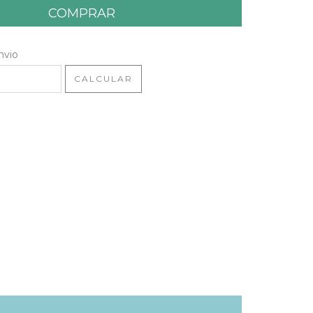
 CEP:
ALTERAR CEP
nvio
CALCULAR