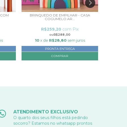
 COM
BRINQUEDO DE EMPILHAR - CASA
CAIXAS OR
COGUMELO AR...
R$259,20
com
Pix
R$
R$288,00
os
10
x de
R$28,80
sem juros
10
x 
PRONTA ENTREGA
ATENDIMENTO EXCLUSIVO
O quarto dos seus filhos está pedindo
socorro? Estamos no whatsapp prontos