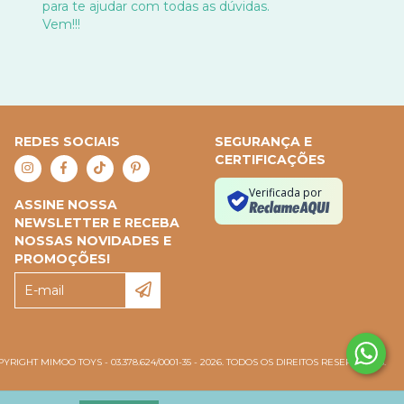
para te ajudar com todas as dúvidas.
Vem!!!
REDES SOCIAIS
SEGURANÇA E
CERTIFICAÇÕES
Verificada por
ASSINE NOSSA
NEWSLETTER E RECEBA
NOSSAS NOVIDADES E
PROMOÇÕES!
YRIGHT MIMOO TOYS - 03.378.624/0001-35 - 2026. TODOS OS DIREITOS RESERVADOS.