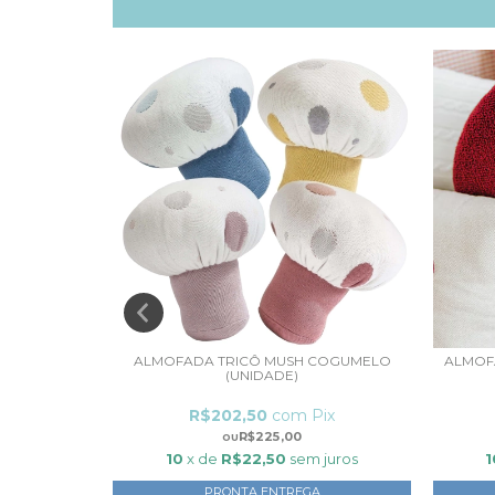
 FAN SCANDI
ALMOFADA TRICÔ MUSH COGUMELO
ALMOF
(UNIDADE)
ix
R$202,50
com
Pix
R$225,00
 juros
10
x de
R$22,50
sem juros
1
PRONTA ENTREGA