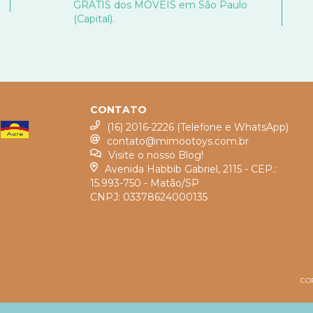
GRÁTIS dos MÓVEIS em São Paulo
(Capital).
CONTATO
(16) 2016-2226 (Telefone e WhatsApp)
contato@mimootoys.com.br
Visite o nosso Blog!
Avenida Habbib Gabriel, 2115 - CEP.:
15.993-750 - Matão/SP
CNPJ: 03378624000135
COP