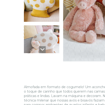
Almofada em formato de cogumelo! Um aconchego
o toque de carinho que todos querem nas camas, 
práticas e lindas. Lavam na máquina e decoram.
técnica milenar que nossas avós e bisavós faziam
para compor ambientes de quartos infantis e be