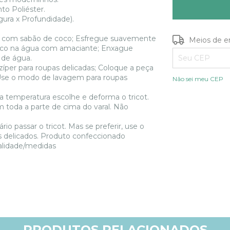
to Poliéster.
gura x Profundidade).
com sabão de coco; Esfregue suavemente
Entregas para o
Meios de e
ouco na água com amaciante; Enxague
 de água.
r para roupas delicadas; Coloque a peça
Use o modo de lavagem para roupas
Não sei meu CEP
mperatura escolhe e deforma o tricot.
m toda a parte de cima do varal. Não
passar o tricot. Mas se preferir, use o
os delicados. Produto confeccionado
alidade/medidas
PRODUTOS RELACIONADOS