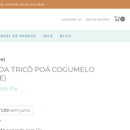
o(a), invente novos mundos!
0
CADASTRE-SE
INICIAR SESSÃO
PAPEL DE PAREDE
SALE
BLOG
e)
DA TRICÔ POÁ COGUMELO
E)
com
Pix
1,50
sem juros
nto
pagando com Pix