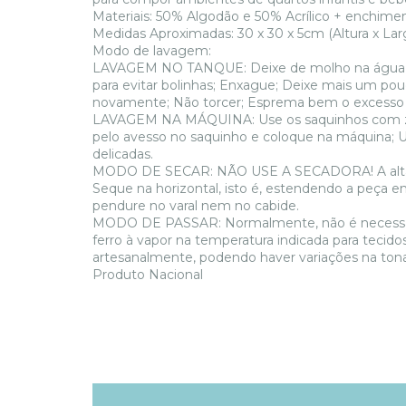
Materiais: 50% Algodão e 50% Acrílico + enchimen
Medidas Aproximadas: 30 x 30 x 5cm (Altura x Lar
Modo de lavagem:
LAVAGEM NO TANQUE: Deixe de molho na água 
para evitar bolinhas; Enxague; Deixe mais um p
novamente; Não torcer; Esprema bem o excesso
LAVAGEM NA MÁQUINA: Use os saquinhos com zípe
pelo avesso no saquinho e coloque na máquina; 
delicadas.
MODO DE SECAR: NÃO USE A SECADORA! A alta te
Seque na horizontal, isto é, estendendo a peça e
pendure no varal nem no cabide.
MODO DE PASSAR: Normalmente, não é necessário 
ferro à vapor na temperatura indicada para tecid
artesanalmente, podendo haver variações na ton
Produto Nacional