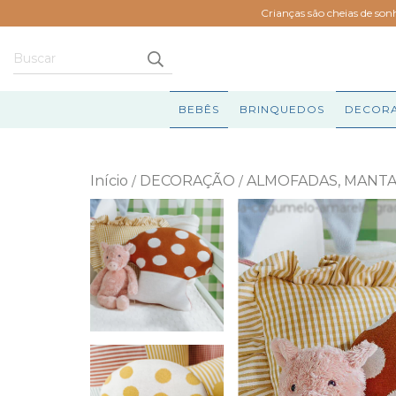
Crianças são cheias de son
BEBÊS
BRINQUEDOS
DECOR
Início
DECORAÇÃO
ALMOFADAS, MANTA
/
/