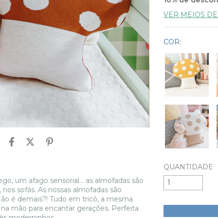
VER MEIOS D
COR:
QUANTIDADE
, um afago sensorial... as almofadas são
nos sofás. As nossas almofadas são
 Não é demais?! Tudo em tricô, a mesma
 na mão para encantar gerações. Perfeita
bês moderninhos.