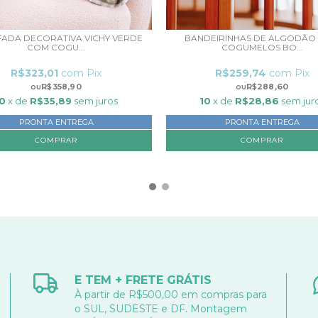
ADA DECORATIVA VICHY VERDE
BANDEIRINHAS DE ALGODÃO
COM COGU...
COGUMELOS BO...
R$323,01
com
Pix
R$259,74
com
Pix
R$358,90
R$288,60
0
x de
R$35,89
sem juros
10
x de
R$28,86
sem jur
PRONTA ENTREGA
PRONTA ENTREGA
E TEM + FRETE GRÁTIS
À partir de R$500,00 em compras para
o SUL, SUDESTE e DF. Montagem