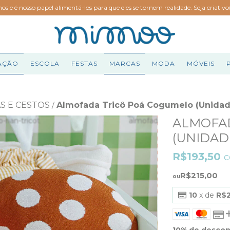
hos e é nosso papel alimentá-los para que eles se tornem realidade. Seja criativ
AÇÃO
ESCOLA
FESTAS
MARCAS
MODA
MÓVEIS
S E CESTOS
Almofada Tricô Poá Cogumelo (Unidad
/
ALMOFA
(UNIDAD
R$193,50
R$215,00
10
x de
R$2
10% de desco