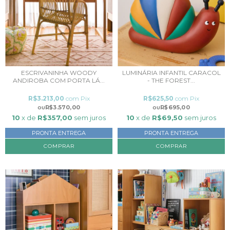
ESCRIVANINHA WOODY
LUMINÁRIA INFANTIL CARACOL
ANDIROBA COM PORTA LÁ...
- THE FOREST...
R$3.213,00
com
Pix
R$625,50
com
Pix
R$3.570,00
R$695,00
10
x de
R$357,00
sem juros
10
x de
R$69,50
sem juros
PRONTA ENTREGA
PRONTA ENTREGA
COMPRAR