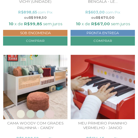
VICHY (UNIDADE)
BENGALA - LE...
R$898,65
com
Pix
R$603,00
com
Pix
R$998,50
R$670,00
10
x de
R$99,85
sem juros
10
x de
R$67,00
sem juros
SOB ENCOMENDA
PRONTA ENTREGA
COMPRAR
CAMA WOODY COM GRADES
MEU PRIMEIRO PIANINHO
PALHINHA - CANDY
VERMELHO - JANOD