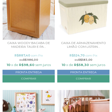
CAIXA WOODY BACABA DE
CAIXA DE ARMAZENAMENTO
MADEIRA TAURI E PA...
LIMÃO COM LISTRIN...
R$887,40
com
Pix
R$524,70
com
Pix
R$986,00
R$583,00
10
x de
R$98,60
sem juros
10
x de
R$58,30
sem juros
PRONTA ENTREGA
PRONTA ENTREGA
COMPRAR
COMPRAR