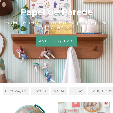
Papel de Parede
Adicione uma história na parede com os papéis de parede
Colefax and Fowler.
AMEI, EU QUERO!
DECORAÇÃO
ESCOLA
MODA
FESTAS
BRINQUEDOS