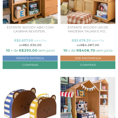
ESTANTE WOODY ABIU COM
ESTANTE WOODY UXI DE
CASINHA REVISTEIR...
MADEIRA TAUARI E PO...
R$2.637,00
com
Pix
R$3.678,30
com
Pix
R$2.930,00
R$4.087,00
10
x de
R$293,00
sem juros
10
x de
R$408,70
sem juros
PRONTA ENTREGA
SOB ENCOMENDA
COMPRAR
COMPRAR