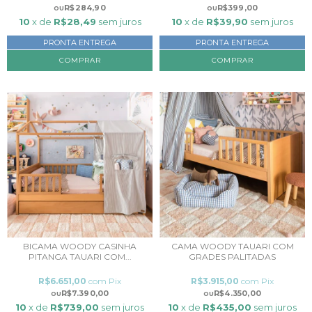
R$284,90
R$399,00
10
x de
R$28,49
sem juros
10
x de
R$39,90
sem juros
PRONTA ENTREGA
PRONTA ENTREGA
BICAMA WOODY CASINHA
CAMA WOODY TAUARI COM
PITANGA TAUARI COM...
GRADES PALITADAS
R$6.651,00
com
Pix
R$3.915,00
com
Pix
R$7.390,00
R$4.350,00
10
x de
R$739,00
sem juros
10
x de
R$435,00
sem juros