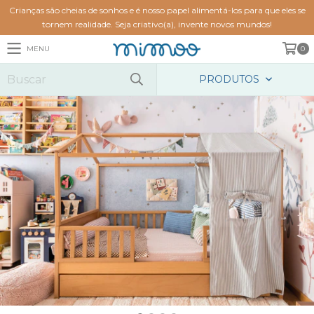
Crianças são cheias de sonhos e é nosso papel alimentá-los para que eles se
tornem realidade. Seja criativo(a), invente novos mundos!
MENU
0
PRODUTOS