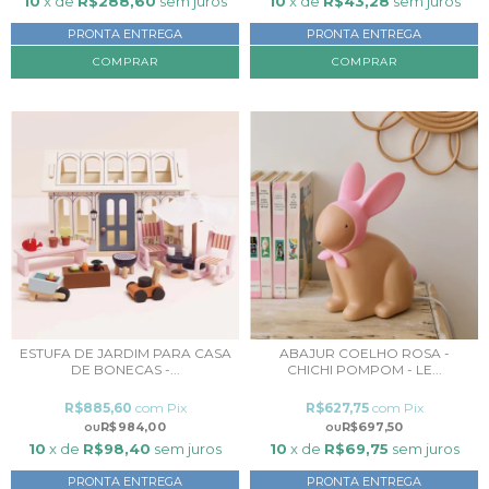
10
x de
R$288,60
sem juros
10
x de
R$43,28
sem juros
PRONTA ENTREGA
PRONTA ENTREGA
ESTUFA DE JARDIM PARA CASA
ABAJUR COELHO ROSA -
DE BONECAS -...
CHICHI POMPOM - LE...
R$885,60
com
Pix
R$627,75
com
Pix
R$984,00
R$697,50
10
x de
R$98,40
sem juros
10
x de
R$69,75
sem juros
PRONTA ENTREGA
PRONTA ENTREGA