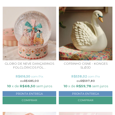
GLOBO DE NEVE DANÇARINOS
COFRINHO CISNE - KONGES
FOLCLÓRICOS FOL...
SLØJD
R$616,50
com
Pix
R$538,02
com
Pix
R$685,00
R$597,80
10
x de
R$68,50
sem juros
10
x de
R$59,78
sem juros
PRONTA ENTREGA
PRONTA ENTREGA