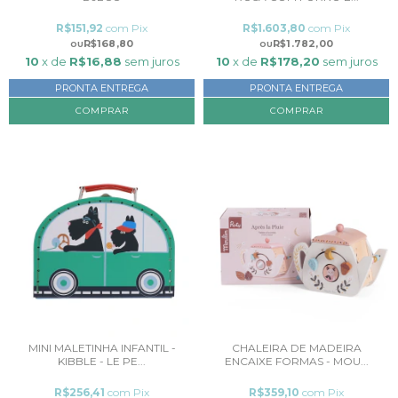
R$151,92
com
Pix
R$1.603,80
com
Pix
R$168,80
R$1.782,00
10
x de
R$16,88
sem juros
10
x de
R$178,20
sem juros
PRONTA ENTREGA
PRONTA ENTREGA
MINI MALETINHA INFANTIL -
CHALEIRA DE MADEIRA
KIBBLE - LE PE...
ENCAIXE FORMAS - MOU...
R$256,41
com
Pix
R$359,10
com
Pix