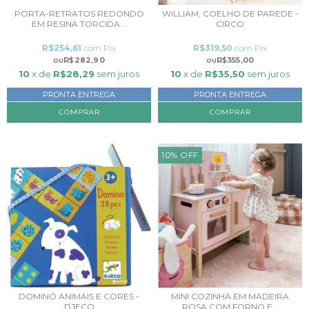
PORTA-RETRATOS REDONDO
WILLIAM, COELHO DE PAREDE -
EM RESINA TORCIDA...
CIRCO
R$254,61
com
Pix
R$319,50
com
Pix
R$282,90
R$355,00
10
x de
R$28,29
sem juros
10
x de
R$35,50
sem juros
PRONTA ENTREGA
PRONTA ENTREGA
10
%
OFF
DOMINÓ ANIMAIS E CORES -
MINI COZINHA EM MADEIRA
DJECO
ROSA COM FORNO E...