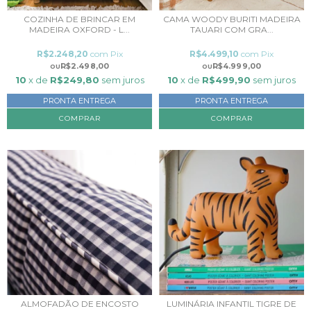
COZINHA DE BRINCAR EM
CAMA WOODY BURITI MADEIRA
MADEIRA OXFORD - L...
TAUARI COM GRA...
R$2.248,20
com
Pix
R$4.499,10
com
Pix
R$2.498,00
R$4.999,00
10
x de
R$249,80
sem juros
10
x de
R$499,90
sem juros
PRONTA ENTREGA
PRONTA ENTREGA
COMPRAR
ALMOFADÃO DE ENCOSTO
LUMINÁRIA INFANTIL TIGRE DE