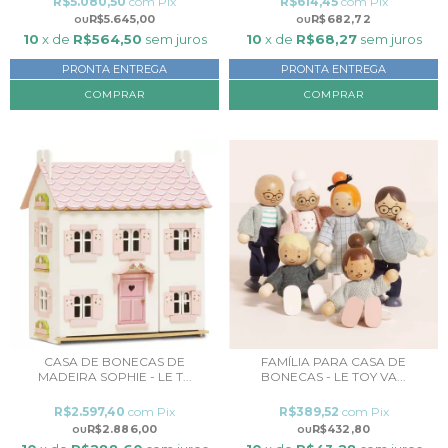
R$5.080,50
com
Pix
R$614,45
com
Pix
R$5.645,00
R$682,72
10
x de
R$564,50
sem juros
10
x de
R$68,27
sem juros
PRONTA ENTREGA
PRONTA ENTREGA
COMPRAR
CASA DE BONECAS DE
FAMÍLIA PARA CASA DE
MADEIRA SOPHIE - LE T...
BONECAS - LE TOY VA...
R$2.597,40
com
Pix
R$389,52
com
Pix
R$2.886,00
R$432,80