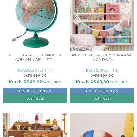
GLOBO VERDE ILUMINADO
REVISTEIRO WOODY GUARANÁ
COM ANIMAIS - LE P...
LACA ROSA
R$620,28
com
Pix
R$629,10
com
Pix
R$689,20
R$699,00
10
x de
R$68,92
sem juros
10
x de
R$69,90
sem juros
PRONTA ENTREGA
PRONTA ENTREGA
COMPRAR