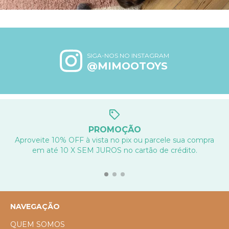
SIGA-NOS NO INSTAGRAM
@MIMOOTOYS
PROMOÇÃO
Aproveite 10% OFF à vista no pix ou parcele sua compra
em até 10 X SEM JUROS no cartão de crédito.
NAVEGAÇÃO
QUEM SOMOS