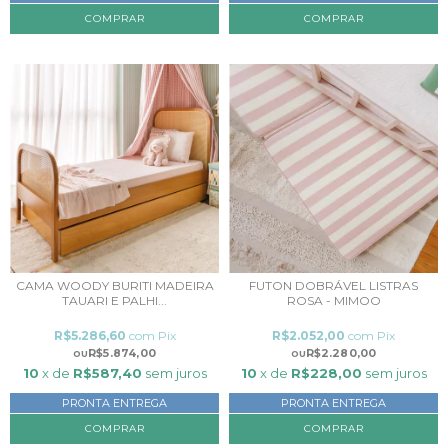
CAMA WOODY BURITI MADEIRA
FUTON DOBRÁVEL LISTRAS
TAUARI E PALHI...
ROSA - MIMOO
R$5.286,60
com
Pix
R$2.052,00
com
Pix
R$5.874,00
R$2.280,00
10
x de
R$587,40
sem juros
10
x de
R$228,00
sem juros
PRONTA ENTREGA
PRONTA ENTREGA
COMPRAR
COMPRAR