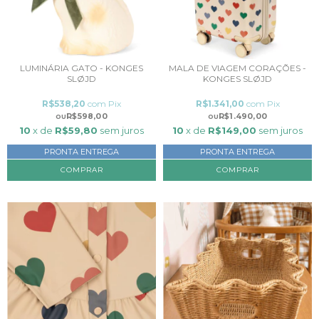
LUMINÁRIA GATO - KONGES
MALA DE VIAGEM CORAÇÕES -
SLØJD
KONGES SLØJD
R$538,20
com
Pix
R$1.341,00
com
Pix
R$598,00
R$1.490,00
10
x de
R$59,80
sem juros
10
x de
R$149,00
sem juros
PRONTA ENTREGA
PRONTA ENTREGA