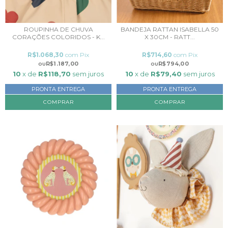
ROUPINHA DE CHUVA
BANDEJA RATTAN ISABELLA 50
CORAÇÕES COLORIDOS - K...
X 30CM - RATT...
R$1.068,30
com
Pix
R$714,60
com
Pix
R$1.187,00
R$794,00
10
x de
R$118,70
sem juros
10
x de
R$79,40
sem juros
PRONTA ENTREGA
PRONTA ENTREGA
COMPRAR