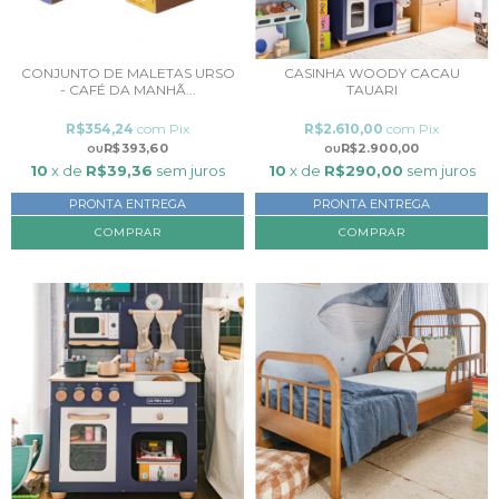
CONJUNTO DE MALETAS URSO
CASINHA WOODY CACAU
- CAFÉ DA MANHÃ...
TAUARI
R$354,24
com
Pix
R$2.610,00
com
Pix
R$393,60
R$2.900,00
10
x de
R$39,36
sem juros
10
x de
R$290,00
sem juros
PRONTA ENTREGA
PRONTA ENTREGA
COMPRAR