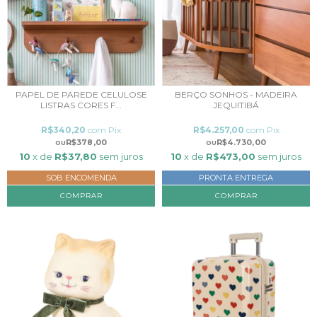
PAPEL DE PAREDE CELULOSE
BERÇO SONHOS - MADEIRA
LISTRAS CORES F...
JEQUITIBÁ
R$340,20
com
Pix
R$4.257,00
com
Pix
R$378,00
R$4.730,00
10
x de
R$37,80
sem juros
10
x de
R$473,00
sem juros
SOB ENCOMENDA
PRONTA ENTREGA
COMPRAR
COMPRAR