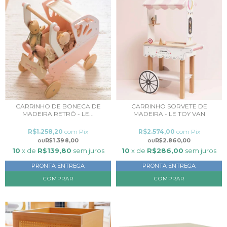
CARRINHO DE BONECA DE
CARRINHO SORVETE DE
MADEIRA RETRÔ - LE...
MADEIRA - LE TOY VAN
R$1.258,20
com
Pix
R$2.574,00
com
Pix
R$1.398,00
R$2.860,00
10
x de
R$139,80
sem juros
10
x de
R$286,00
sem juros
PRONTA ENTREGA
PRONTA ENTREGA